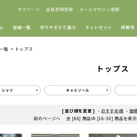
マイページ
会員登録登録
メールマガジン登録
ム
型紙一覧
作りやすさで選ぶ
キットセット
再販売
一覧
>
トップス
トップス
シャツ
キャミソール
[ 並び順を変更 ]
-
おすすめ順
-
価
前のページへ
全 [66] 商品中 [16-30] 商品