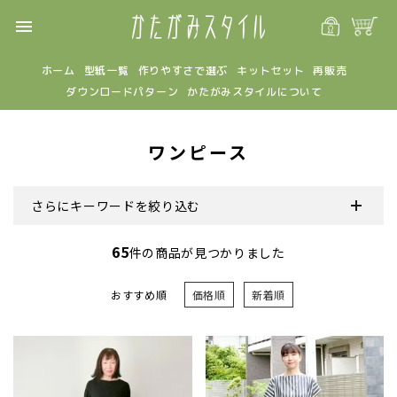
menu
ホーム
型紙一覧
作りやすさで選ぶ
キットセット
再販売
ダウンロードパターン
かたがみスタイルについて
ワンピース
さらにキーワードを絞り込む
65
件の商品が見つかりました
おすすめ順
価格順
新着順