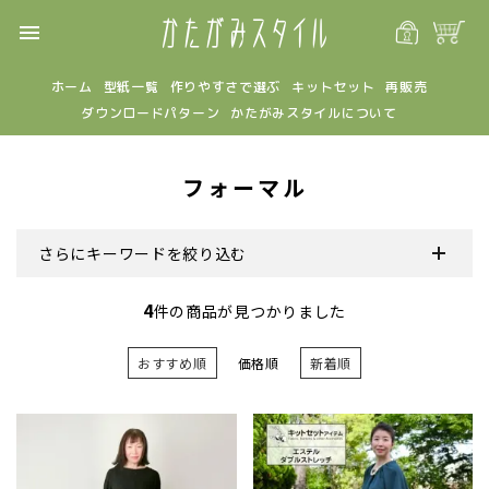
menu
ホーム
型紙一覧
作りやすさで選ぶ
キットセット
再販売
ダウンロードパターン
かたがみスタイルについて
フォーマル
さらにキーワードを絞り込む
4
件の商品が見つかりました
おすすめ順
価格順
新着順