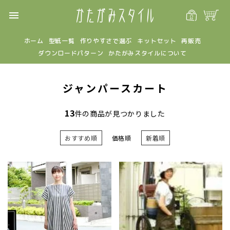
menu
ホーム
型紙一覧
作りやすさで選ぶ
キットセット
再販売
ダウンロードパターン
かたがみスタイルについて
ジャンパースカート
13
件の商品が見つかりました
おすすめ順
価格順
新着順