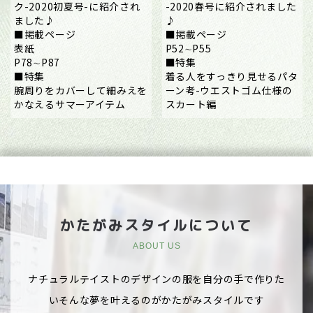
ク-2020初夏号-に紹介され
-2020春号に紹介されました
ました♪
♪
■掲載ページ
■掲載ページ
表紙
P52∼P55
P78∼P87
■特集
■特集
着る人をすっきり見せるパタ
腕周りをカバーして細みえを
ーン考-ウエストゴム仕様の
かなえるサマーアイテム
スカート編
かたがみスタイルについて
ABOUT US
ナチュラルテイストのデザインの服を自分の手で作りた
いそんな夢を叶えるのがかたがみスタイルです