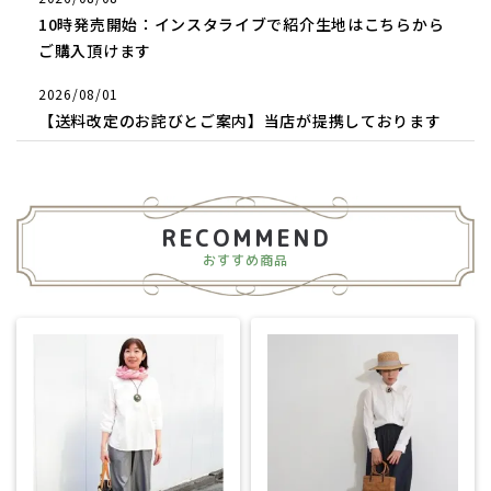
10時発売開始：インスタライブで紹介生地はこちらから
ご購入頂けます
2026/08/01
【送料改定のお詫びとご案内】当店が提携しております
エコ配の送料値上げに伴い、8月1日より、送料を改定さ
せて頂くことになりました。お客様にはご迷惑をおかけ
いたしますが、よろしくお願いします。
RECOMMEND
2026/07/28
おすすめ商品
誠に勝手ながら8月9日～17日まで（祝日・定休日含め）
夏季休業のお休みをいただきます。ご了承くださいま
せ。
2026/05/27
ホリデープレゼントキャンペーンで好評だった♪100双ブ
ロードで作るカミーユTシャツの再販です
2025/08/10
おもしろシルエットのペンシルパンツ♪4オンスライトデ