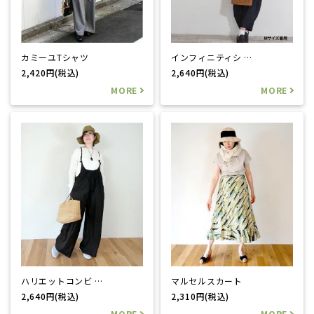
ニムで再販です♪
2025/07/19
カミーユTシャツ
インフィニティシ …
毎日の暮らしにそっと寄り添う「ド定番」シャツインフ
2,420円(税込)
2,640円(税込)
ィニティシャツ新発売
2025/07/06
100双ブロードでつくるコクーン風な大人可愛い〜サスペ
ンダーパンツのハリエットコンビネゾン新発売♪
2025/04/16
巻きスカートのようでそうでない♪ラフにジプシーのよ
うなマルセルスカート新発売
ハリエットコンビ …
マルセルスカート
2,640円(税込)
2,310円(税込)