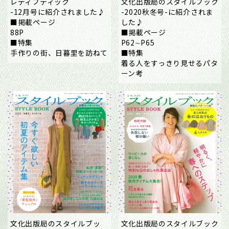
レディブティック
文化出版局のスタイルブック
-12月号に紹介されました♪
-2020秋冬号-に紹介されま
■掲載ページ
した♪
88P
■掲載ページ
■特集
P62∼P65
手作りの街、日暮里を訪ねて
■特集
着る人をすっきり見せるパタ
ーン考
文化出版局のスタイルブッ
文化出版局のスタイルブック