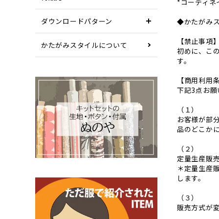
*コーディネ
ダウンロードパターン
◆かたがみ
【禁止事項
かたがみスタイルについて
初めに、こ
す。
【商用利用
下記3点お願
（１）
お客様が部
品のどこかに
（２）
定量生産販
＊定量生産
します。
（３）
販売方式が