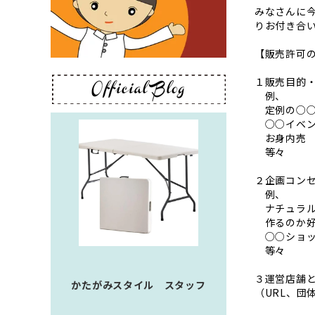
みなさんに
りお付き合
【販売許可
１販売目的
例、
定例の○○
○○イベン
お身内売
等々
２企画コン
例、
ナチュラル
作るのか好
○○ショッ
等々
３運営店舗
かたがみスタイル スタッフ
（URL、団