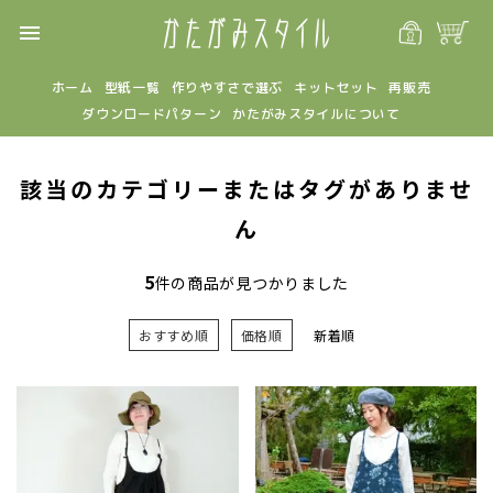
menu
ホーム
型紙一覧
作りやすさで選ぶ
キットセット
再販売
ダウンロードパターン
かたがみスタイルについて
該当のカテゴリーまたはタグがありませ
ん
5
件の商品が見つかりました
おすすめ順
価格順
新着順