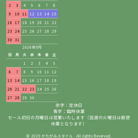
2
3
4
5
6
7
8
9
10
11
12
13
14
15
16
17
18
19
20
21
22
23
24
25
26
27
28
29
30
31
2026年9月
日
月
火
水
木
金
土
1
2
3
4
5
6
7
8
9
10
11
12
13
14
15
16
17
18
19
20
21
22
23
24
25
26
27
28
29
30
赤字：定休日
青字：臨時休業
セール初日の月曜日は営業いたします（翌週の火曜日は振替
休業となります）
© 2020 かたがみスタイル . All rights Reserved.