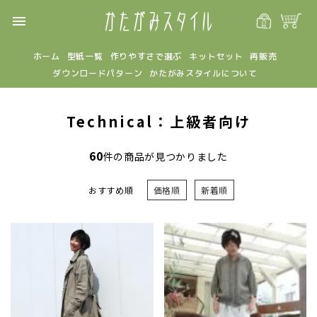
menu
ホーム
型紙一覧
作りやすさで選ぶ
キットセット
再販売
ダウンロードパターン
かたがみスタイルについて
Technical：上級者向け
60
件の商品が見つかりました
おすすめ順
価格順
新着順