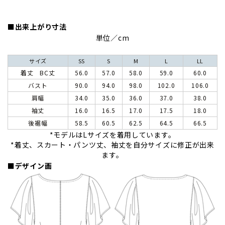
■出来上がり寸法
単位／cm
サイズ
SS
S
M
L
LL
着丈 BC丈
56.0
57.0
58.0
59.0
60.0
バスト
90.0
94.0
98.0
102.0
106.0
肩幅
34.0
35.0
36.0
37.0
38.0
袖丈
16.0
16.5
17.0
17.5
18.0
後裾幅
58.5
60.5
62.5
64.5
66.5
*モデルはLサイズを着用しています。
*着丈、スカート・パンツ丈、袖丈を自分サイズに修正が出来
ます。
■デザイン画