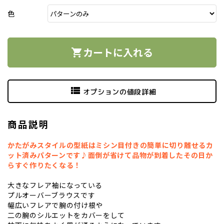
色
カートに入れる
shopping_cart
view_list
オプションの値段詳細
商品説明
かたがみスタイルの型紙はミシン目付きの簡単に切り離せるカ
ット済みパターンです♪面倒が省けて品物が到着したその日か
らすぐ作りたくなる！
大きなフレア袖になっている
プルオーバーブラウスです
幅広いフレアで腕の付け根や
二の腕のシルエットをカバーをして