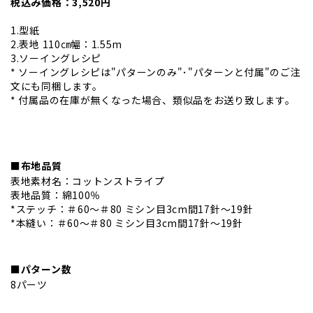
税込み価格：3,520円
1.型紙
2.表地 110㎝幅：1.55m
3.ソーイングレシピ
* ソーイングレシピは"パターンのみ"･"パターンと付属"のご注
文にも同梱します。
* 付属品の在庫が無くなった場合、類似品をお送り致します。
■布地品質
表地素材名：コットンストライプ
表地品質：綿100％
*ステッチ：＃60～＃80 ミシン目3cm間17針～19針
*本縫い：＃60～＃80 ミシン目3cm間17針～19針
■パターン数
8パーツ