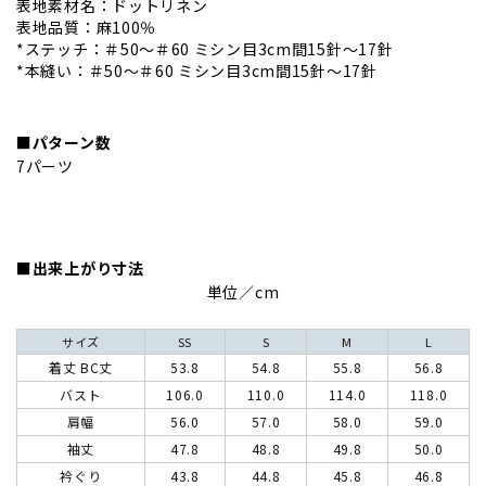
表地素材名：ドットリネン
表地品質：麻100％
*ステッチ：＃50～＃60 ミシン目3cm間15針～17針
*本縫い：＃50～＃60 ミシン目3cm間15針～17針
■パターン数
7パーツ
■出来上がり寸法
単位／cm
サイズ
SS
S
M
L
着丈 BC丈
53.8
54.8
55.8
56.8
バスト
106.0
110.0
114.0
118.0
肩幅
56.0
57.0
58.0
59.0
袖丈
47.8
48.8
49.8
50.0
衿ぐり
43.8
44.8
45.8
46.8