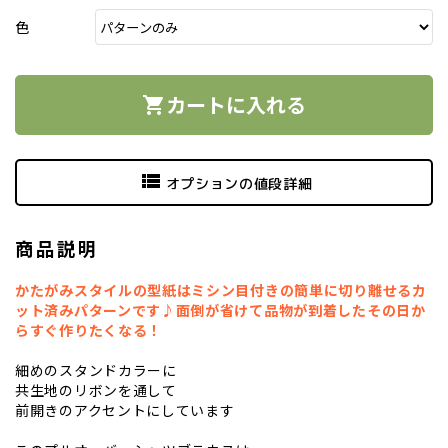
色
カートに入れる
shopping_cart
view_list
オプションの値段詳細
商品説明
かたがみスタイルの型紙はミシン目付きの簡単に切り離せるカ
ット済みパターンです♪面倒が省けて品物が到着したその日か
らすぐ作りたくなる！
細めのスタンドカラーに
共生地のリボンを通して
前開きのアクセントにしています