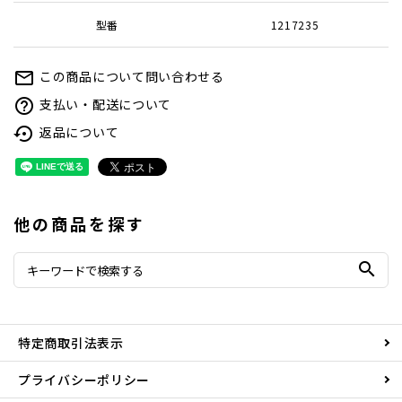
型番
1217235
この商品について問い合わせる
mail_outline
支払い・配送について
help_outline
返品について
settings_backup_restore
他の商品を探す
search
特定商取引法表示
プライバシーポリシー