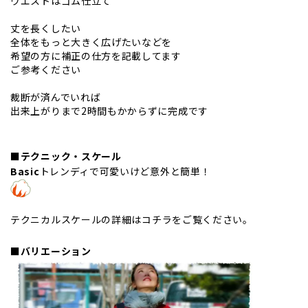
ウエストはゴム仕立て
丈を長くしたい
全体をもっと大きく広げたいなどを
希望の方に補正の仕方を記載してます
ご参考ください
裁断が済んでいれば
出来上がりまで2時間もかからずに完成です
■テクニック・スケール
Basic
トレンディで可愛いけど意外と簡単！
テクニカルスケールの詳細は
コチラを
ご覧ください。
■バリエーション