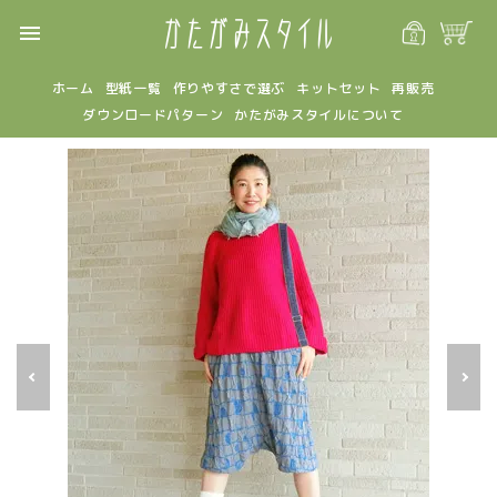
menu
ホーム
型紙一覧
作りやすさで選ぶ
キットセット
再販売
ダウンロードパターン
かたがみスタイルについて