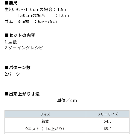
■要尺
生地: 92～110cmの場合：1.5m
150cmの場合 ：1.0m
ゴム 3㎝幅 ：65～75㎝
■セットの内容
1.型紙
2.ソーイングレシピ
■パターン数
2パーツ
■出来上がり寸法
単位／cm
サイズ
フリーサイズ
着丈
54.0
ウエスト（ゴム上がり）
65.0