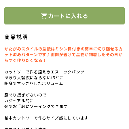
カートに入れる
shopping_cart
商品説明
かたがみスタイルの型紙はミシン目付きの簡単に切り離せるカ
ット済みパターンです♪面倒が省けて品物が到着したその日か
らすぐ作りたくなる！
カットソーで作る控えめエスニックパンツ
あまり大袈裟にならないほどに
細身ですっきりしたボリューム
股ぐり接ぎがないので
カジュアル的に
楽でお手軽にソーイングできます
基本カットソーで作るサイズ感にしています