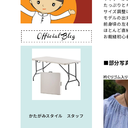
たっぷりと
サイズ調整
モデルの出
前身頃の左
ほとんど直
お裁縫初心
■部分写
かたがみスタイル スタッフ