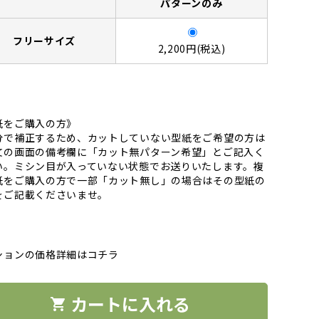
パターンのみ
フリーサイズ
2,200円(税込)
紙をご購入の方》
分で補正するため、カットしていない型紙をご希望の方は
文の画面の備考欄に「カット無パターン希望」とご記入く
い。ミシン目が入っていない状態でお送りいたします。複
紙をご購入の方で一部「カット無し」の場合はその型紙の
をご記載くださいませ。
ションの価格詳細はコチラ
カートに入れる
shopping_cart