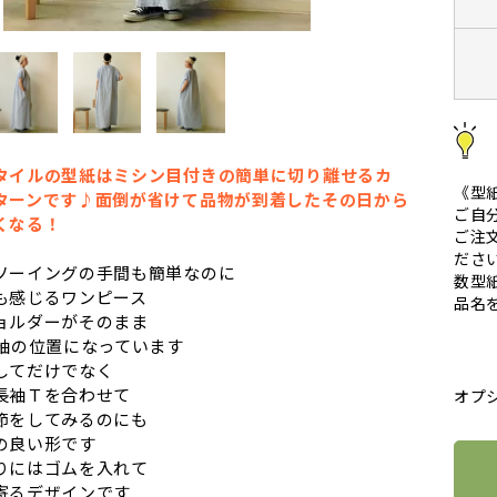
タイルの型紙はミシン目付きの簡単に切り離せるカ
《型
ターンです♪面倒が省けて品物が到着したその日から
ご自
くなる！
ご注
ださ
ソーイングの手間も簡単なのに
数型
も感じるワンピース
品名
ョルダーがそのまま
の袖の位置になっています
してだけでなく
長袖Ｔを合わせて
オプ
節をしてみるのにも
の良い形です
りにはゴムを入れて
寄るデザインです