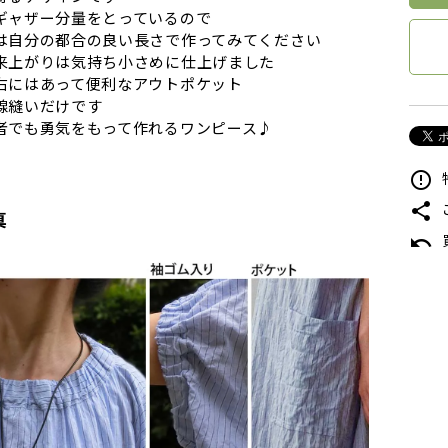
ギャザー分量をとっているので
は自分の都合の良い長さで作ってみてください
来上がりは気持ち小さめに仕上げました
右にはあって便利なアウトポケット
線縫いだけです
者でも勇気をもって作れるワンピース♪
error_outline
share
真
undo