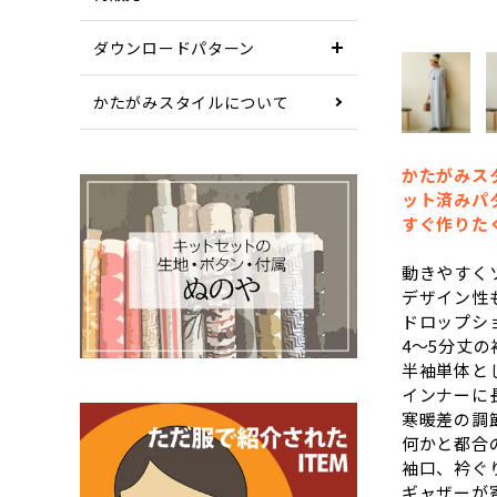
ダウンロードパターン
かたがみスタイルについて
かたがみス
ット済みパ
すぐ作りた
動きやすく
デザイン性
ドロップシ
4〜5分丈
半袖単体と
インナーに
寒暖差の調
何かと都合
袖口、衿ぐ
ギャザーが