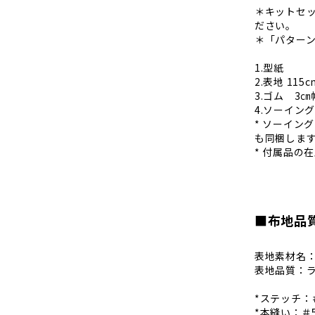
＊キットセ
ださい。
＊「パター
1.型紙
2.表地 115
3.ゴム 3㎝
4.ソーイン
* ソーイン
も同梱しま
* 付属品の
■布地品
表地素材名
表地品質：ラ
*ステッチ：＃
*本縫い：＃5