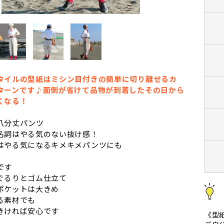
タイルの型紙はミシン目付きの簡単に切り離せるカ
ターンです♪面倒が省けて品物が到着したその日から
くなる！
八分丈パンツ
名詞はやる気のない抜け感！
はやる気になるキメキメパンツにも
です
ぐるりとゴム仕立て
ポケットは大きめ
る素材でも
きければ安心です
《型