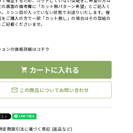
分で補正するため、カットしていない型紙をご希望の方は
文の画面の備考欄に「カット無パターン希望」とご記入く
い。ミシン目が入っていない状態でお送りいたします。複
紙をご購入の方で一部「カット無し」の場合はその型紙の
をご記載くださいませ。
ションの価格詳細はコチラ
カートに入れる
shopping_cart
mail_outline
この商品についてお問い合わせ
特定商取引法に基づく表記 (返品など)