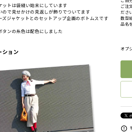
ご自
ケットは袋縫い始末にしています
ご注
いので見せかけの見返しが飾りでついてます
ださ
ーズジャケットとのセットアップ企画のボトムスです
数型
品名
ボタンの糸色は配色にしました
オプ
ーション
error_outline