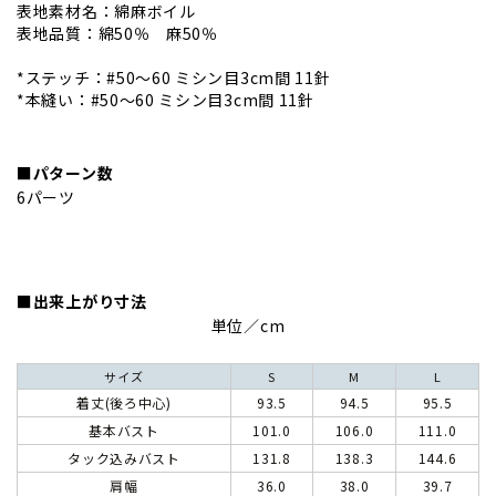
表地素材名：綿麻ボイル
表地品質：綿50％ 麻50％
*ステッチ：#50～60 ミシン目3cm間 11針
*本縫い：#50～60 ミシン目3cm間 11針
■パターン数
6パーツ
■出来上がり寸法
単位／cm
サイズ
S
M
L
着丈(後ろ中心)
93.5
94.5
95.5
基本バスト
101.0
106.0
111.0
タック込みバスト
131.8
138.3
144.6
肩幅
36.0
38.0
39.7