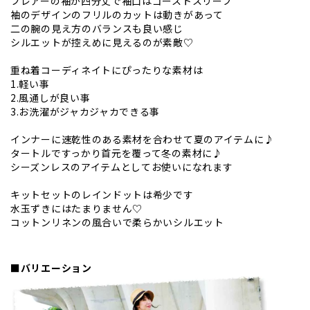
フレアーの袖が四分丈で袖口はゴーストスリーブ
袖のデザインのフリルのカットは動きがあって
二の腕の見え方のバランスも良い感じ
シルエットが控えめに見えるのが素敵♡
重ね着コーディネイトにぴったりな素材は
1.軽い事
2.風通しが良い事
3.お洗濯がジャカジャカできる事
インナーに速乾性のある素材を合わせて夏のアイテムに♪
タートルですっかり首元を覆って冬の素材に♪
シーズンレスのアイテムとしてお使いになれます
キットセットのレインドットは希少です
水玉ずきにはたまりません♡
コットンリネンの風合いで柔らかいシルエット
■バリエーション