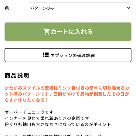
色
カートに入れる
shopping_cart
view_list
オプションの値段詳細
商品説明
かたがみスタイルの型紙はミシン目付きの簡単に切り離せるカ
ット済みパターンです♪面倒が省けて品物が到着したその日か
らすぐ作りたくなる！
オーバーチュニックです
インナーを見せて重ね着ありきの企画です
衿ぐりも袖口も大きなあきになっているのがポイント