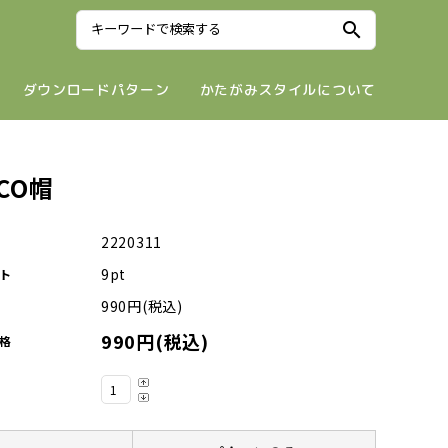
search
ダウンロードパターン
かたがみスタイルについて
CO帽
2220311
9pt
ト
990円(税込)
990円(税込)
格