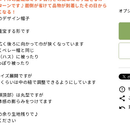
ターンです♪面倒が省けて品物が到着したその日から
オプ
くなる！
のデザイン帽子
重宝する形です
広く後ろに向かって巾が狭くなっています
くベレー帽と同じ
（ハス）に被ったり
っぽり被ったり
サイズ展開ですが
チくらいは中の紐で調整できるようにしています
error_outline
頭頂部）は丸型ですが
share
体感の膨らみをつけてます
undo
の余り生地残りで♪
ください