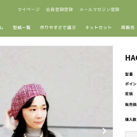
マイページ
会員登録登録
メールマガジン登録
ム
型紙一覧
作りやすさで選ぶ
キットセット
再販売
HA
型番
ポイン
定価
販売価
購入数