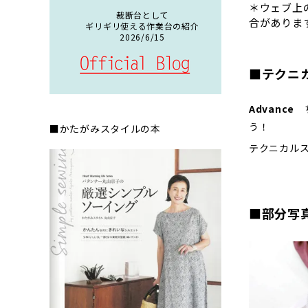
＊ウェブ上
裁断台として
合がありま
ギリギリ使える作業台の紹介
2026/6/15
■テクニ
Advance
ち
■かたがみスタイルの本
テクニカル
■部分写