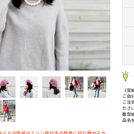
《型
ご自
ご注
ださ
数型
品名
タイルの型紙はミシン目付きの簡単に切り離せるカ