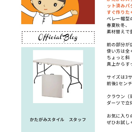
ット済みパ
すぐ作りた
ベレー帽型
春夏秋冬、
素材替えで
前の部分が
使い方は全
ちょっと斜
真上からす
サイズは3
前後1セン
クラウン（
ダーツで立
お気に入り
かたがみスタイル スタッフ
ぜひお試し