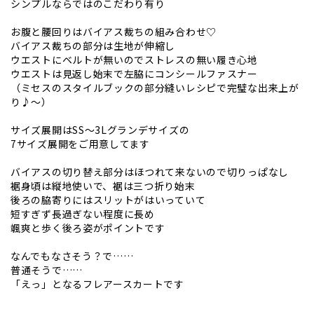
シンプルならではのこだわり有り
お腹と腰回りはバイアス裁ちの組み合わせ♡
バイアス裁ちの部分は生地が伸縮し
ウエストにベルトが無いのでストレスの無い履き心地
ウエストは見返し始末で左脇にコンシールファスナー
（ミセスのスタイルブックの部分縫いレシピで完璧な出来上が
り♪〜）
サイズ展開はSS〜3Lグランデサイズの
7サイズ展開をご用意してます
バイアスの切り替え部分はほつれて来ないので切りっぱなし
裾身頃は縦地使いで、裾は三つ折り始末
後ろの脇寄りにはスリットがはいっていて
短すぎず長過ぎない程度に長め
颯爽と歩く後ろ姿がポイントです
なんでもなさそう？で……
普通そうで……
「えっ」となるフレアースカートです