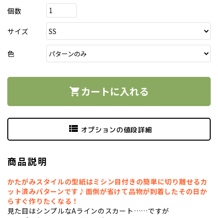
個数
サイズ
色
カートに入れる
shopping_cart
view_list
オプションの値段詳細
商品説明
かたがみスタイルの型紙はミシン目付きの簡単に切り離せるカ
ット済みパターンです♪面倒が省けて品物が到着したその日か
らすぐ作りたくなる！
見た目はシンプルなAラインのスカート……ですが