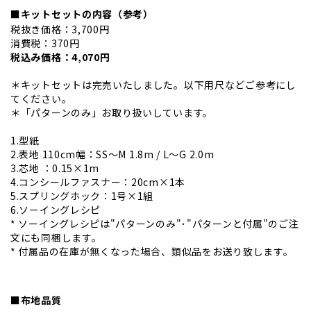
■キットセットの内容（参考）
税抜き価格：3,700円
消費税：370円
税込み価格：4,070円
＊キットセットは完売いたしました。以下用尺などご参考にし
てください。
＊「パターンのみ」お取り扱いしています。
1.型紙
2.表地 110cm幅：SS～M 1.8m / L～G 2.0m
3.芯地 ：0.15×1m
4.コンシールファスナー：20cm×1本
5.スプリングホック：1号×1組
6.ソーイングレシピ
* ソーイングレシピは"パターンのみ"･"パターンと付属"のご注
文にも同梱します。
* 付属品の在庫が無くなった場合、類似品をお送り致します。
■布地品質