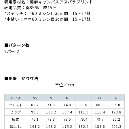
表地素材名：綿麻キャンバスアスパラプリント
表地品質：綿85％ 麻15％
*ステッチ：＃60 ミシン目3cm間 15～17針
*本縫い：＃＃60 ミシン目3cm間 15～17針
■パターン数
9パーツ
■出来上がり寸法
単位／cm
サイズ
SS
S
M
L
LL
G
ウエスト
68.2
71.0
74.0
77.0
80.0
85.0
ヒップ
99.0
103.2
107.4
111.9
116.4
123.8
脇丈
76.1
77.3
78.5
79.4
79.7
80.2
蹴回し
161.2
168.2
175.2
182.2
189.6
201.3