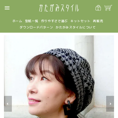
menu
ホーム
型紙一覧
作りやすさで選ぶ
キットセット
再販売
ダウンロードパターン
かたがみスタイルについて