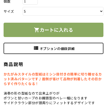
個数
サイズ
カートに入れる
shopping_cart
view_list
オプションの値段詳細
商品説明
かたがみスタイルの型紙はミシン目付きの簡単に切り離せるカ
ット済みパターンです♪面倒が省けて品物が到着したその日か
らすぐ作りたくなる！
渦巻の形の型紙なので出来上がりが
ポワンと甘いカーブのお饅頭型のベレー帽になります
サイドクラウン部分が頭周りにフィットするデザインです