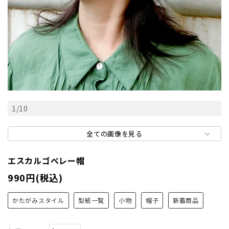
1
/
10
全ての画像を見る
エスカルゴベレー帽
990円(税込)
かたがみスタイル
型紙一覧
小物
帽子
新着商品