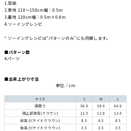
1.型紙
2.表地 110～150cm幅：0.5m
3.裏地 120cm幅：0.5m×0.6m
4.ソーイングレシピ
* ソーイングレシピは"パターンのみ"にも同梱します。
■パターン数
4パーツ
■出来上がり寸法
単位／cm
サイズ
S
M
L
頭周り
56.0
58.0
60.0
頭上部直径(クラウン)
12.5
12.8
13.0
前高さ(サイドクラウン)
8.5
8.5
8.5
後高さ(サイドクラウン)
3.5
3.5
3.5