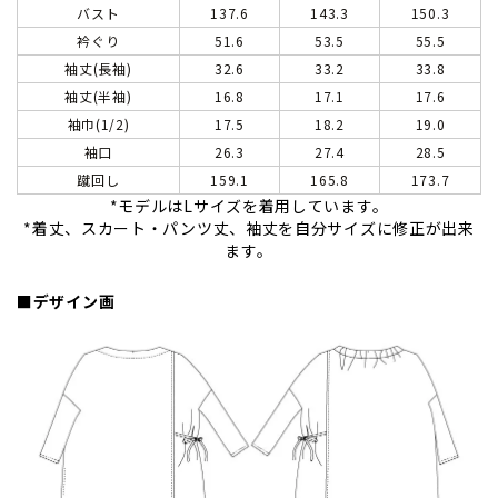
バスト
137.6
143.3
150.3
衿ぐり
51.6
53.5
55.5
袖丈(長袖)
32.6
33.2
33.8
袖丈(半袖)
16.8
17.1
17.6
袖巾(1/2)
17.5
18.2
19.0
袖口
26.3
27.4
28.5
蹴回し
159.1
165.8
173.7
*モデルはLサイズを着用しています。
*着丈、スカート・パンツ丈、袖丈を自分サイズに修正が出来
ます。
■デザイン画