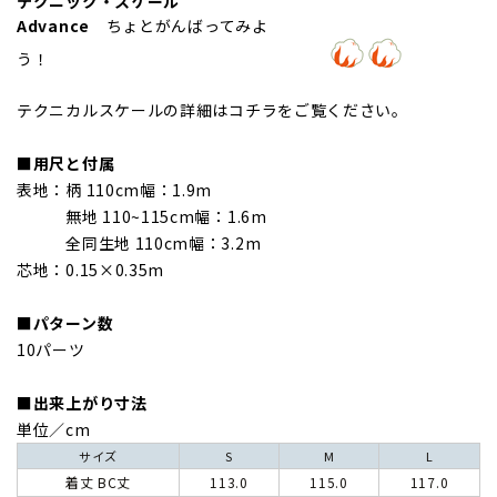
テクニック・スケール
Advance
ちょとがんばってみよ
う！
テクニカルスケールの詳細は
コチラを
ご覧ください。
■用尺と付属
表地：柄 110cm幅：1.9m
無地 110~115cm幅：1.6m
全同生地 110cm幅：3.2m
芯地：0.15×0.35m
■パターン数
10パーツ
■出来上がり寸法
単位／cm
サイズ
S
M
L
着丈 BC丈
113.0
115.0
117.0