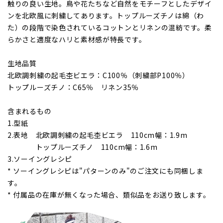
触りの良い生地。鳥や花たちなど自然をモチーフとしたデザイ
ンを北欧風に刺繍してあります。トップルーズチノは綿（わ
た）の段階で染色されているコットンとリネンの混紡です。柔
らかさと適度なハリと素材感が特長です。
生地品質
北欧調刺繍の起毛杢ビエラ：C100％（刺繍部P100％）
トップルーズチノ：C65％ リネン35％
含まれるもの
1.型紙
2.表地 北欧調刺繍の起毛杢ビエラ 110cm幅：1.9m
2.表地
トップルーズチノ 110cm幅：1.6m
3.ソーイングレシピ
* ソーイングレシピは"パターンのみ"のご注文にも同梱しま
す。
* 付属品の在庫が無くなった場合、類似品をお送り致します。