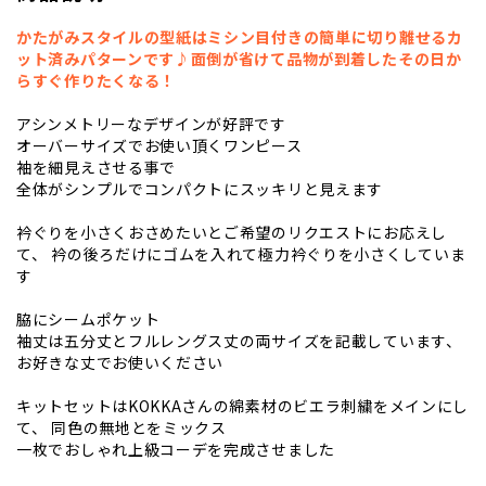
かたがみスタイルの型紙はミシン目付きの簡単に切り離せるカ
ット済みパターンです♪面倒が省けて品物が到着したその日か
らすぐ作りたくなる！
アシンメトリーなデザインが好評です
オーバーサイズでお使い頂くワンピース
袖を細見えさせる事で
全体がシンプルでコンパクトにスッキリと見えます
衿ぐりを小さくおさめたいとご希望のリクエストにお応えし
て、 衿の後ろだけにゴムを入れて極力衿ぐりを小さくしていま
す
脇にシームポケット
袖丈は五分丈とフルレングス丈の両サイズを記載しています、
お好きな丈でお使いください
キットセットはKOKKAさんの綿素材のビエラ刺繍をメインにし
て、 同色の無地とをミックス
一枚でおしゃれ上級コーデを完成させました