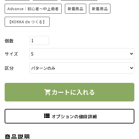
Advance：初心者～中上級者
新着商品
新着商品
【KOKKA de つくる】
個数
サイズ
区分
カートに入れる
shopping_cart
view_list
オプションの値段詳細
商品説明