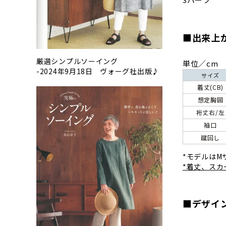
■出来上
厳選シンプルソーイング
単位／cm
-2024年9月18日 ヴォーグ社出版♪
サイズ
着丈(CB)
想定胸囲
裄丈右/左
袖口
蹴回し
*モデルはM
*着丈、ス
■デザイ