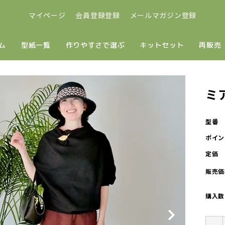
マイページ
会員登録登録
メールマガジン登録
ム
型紙一覧
作りやすさで選ぶ
キットセット
再販売
ミ
型番
ポイン
定価
販売価
購入数