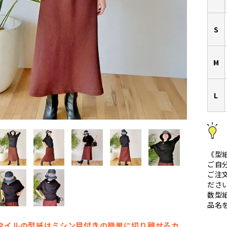
S
M
L
《型
ご自
ご注
ださ
数型
品名
タイルの型紙はミシン目付きの簡単に切り離せるカ