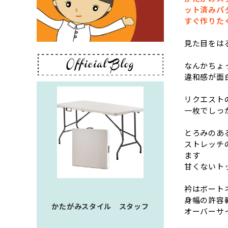
ット済みパ
すぐ作りた
見た目をは
なんかちょ
違和感が面
リクエスト
一枚でしっ
とろみのあ
ストレッチ
ます
甘くないト
衿はボート
身幅の許容
かたがみスタイル スタッフ
オーバーサ