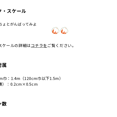
ク・スケール
ょとがんばってみよ
う！
スケールの詳細は
コチラを
ご覧ください。
付属
m巾：1.4m（120cm巾以下1.5m）
：0.2cm×0.5cm
ン数