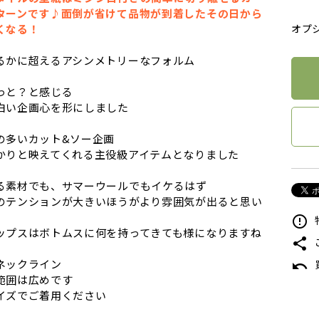
ターンです♪面倒が省けて品物が到着したその日から
くなる！
オプ
るかに超えるアシンメトリーなフォルム
っと？と感じる
白い企画心を形にしました
の多いカット&ソー企画
かりと映えてくれる主役級アイテムとなりました
る素材でも、サマーウールでもイケるはず
のテンションが大きいほうがより雰囲気が出ると思い
error_outline
ップスはボトムスに何を持ってきても様になりますね
share
ネックライン
undo
範囲は広めです
イズでご着用ください