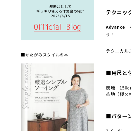
裁断台として
テクニッ
ギリギリ使える作業台の紹介
2026/6/15
Advance
ち
テクニカル
■かたがみスタイルの本
■用尺と
表地 150c
芯地（縦×横）
■パター
3パーツ