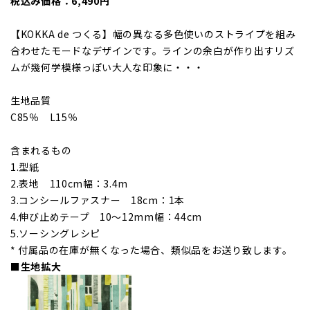
税込み価格：6,490円
【KOKKA de つくる】幅の異なる多色使いのストライプを組み
合わせたモードなデザインです。ラインの余白が作り出すリズ
ムが幾何学模様っぽい大人な印象に・・・
生地品質
C85％ L15％
含まれるもの
1.型紙
2.表地 110cm幅：3.4m
3.コンシールファスナー 18cm：1本
4.伸び止めテープ 10～12mm幅：44cm
5.ソーシングレシピ
* 付属品の在庫が無くなった場合、類似品をお送り致します。
■生地拡大