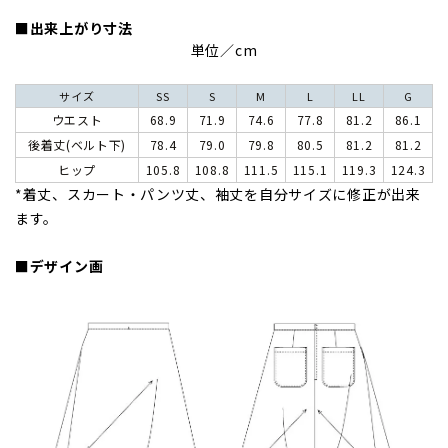
■出来上がり寸法
単位／cm
サイズ
SS
S
M
L
LL
G
ウエスト
68.9
71.9
74.6
77.8
81.2
86.1
後着丈(ベルト下)
78.4
79.0
79.8
80.5
81.2
81.2
ヒップ
105.8
108.8
111.5
115.1
119.3
124.3
*着丈、スカート・パンツ丈、袖丈を自分サイズに修正が出来
ます。
■デザイン画