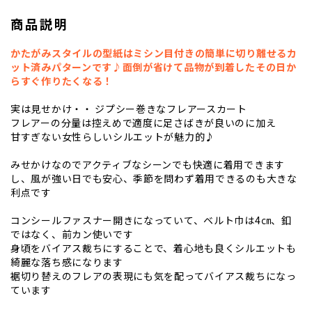
商品説明
かたがみスタイルの型紙はミシン目付きの簡単に切り離せるカ
ット済みパターンです♪面倒が省けて品物が到着したその日か
らすぐ作りたくなる！
実は見せかけ・・ ジプシー巻きなフレアースカート
フレアーの分量は控えめで適度に足さばきが良いのに加え
甘すぎない女性らしいシルエットが魅力的♪
みせかけなのでアクティブなシーンでも快適に着用できます
し、風が強い日でも安心、季節を問わず着用できるのも大きな
利点です
コンシールファスナー開きになっていて、ベルト巾は4㎝、釦
ではなく、前カン使いです
身頃をバイアス裁ちにすることで、着心地も良くシルエットも
綺麗な落ち感になります
裾切り替えのフレアの表現にも気を配ってバイアス裁ちになっ
ています