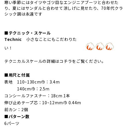
寒い季節にはタイツやゴツ目なエンジニアブーツと合わせた
り、夏にはサンダルと合わせて涼しげに見せたり、70年代クラ
シック調は永遠です
■テクニック・スケール
Technic
小さなことにもこだわりた
い！
テクニカルスケールの詳細は
コチラを
ご覧ください。
■用尺と付属
表地 110~130cm巾：3.4m
140cm巾：2.5ｍ
コンシールファスナー：18cm 1本
伸び止めテープ芯：10~12mm巾 0.44m
前カン：2個
■パターン数
6パーツ