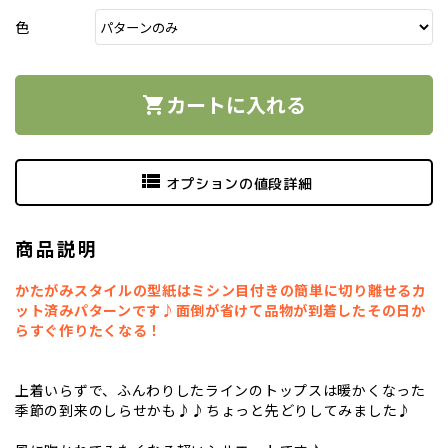
色
カートに入れる
shopping_cart
view_list
オプションの値段詳細
商品説明
かたがみスタイルの型紙はミシン目付きの簡単に切り離せるカ
ット済みパターンです♪面倒が省けて品物が到着したその日か
らすぐ作りたくなる！
上着いらずで、ふんわりしたラインのトップスは暖かくなった
季節の到来のしらせかも♪♪ちょっと先どりしてみました♪