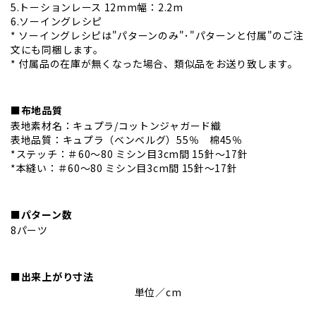
5.トーションレース 12mm幅：2.2m
6.ソーイングレシピ
* ソーイングレシピは"パターンのみ"･"パターンと付属"のご注
文にも同梱します。
* 付属品の在庫が無くなった場合、類似品をお送り致します。
■布地品質
表地素材名：キュプラ/コットンジャガード織
表地品質：キュプラ（ベンベルグ）55％ 棉45％
*ステッチ：＃60〜80 ミシン目3cm間 15針～17針
*本縫い：＃60〜80 ミシン目3cm間 15針～17針
■パターン数
8パーツ
■出来上がり寸法
単位／cm