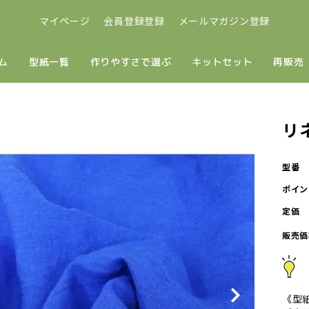
マイページ
会員登録登録
メールマガジン登録
ム
型紙一覧
作りやすさで選ぶ
キットセット
再販売
リ
型番
ポイン
定価
販売価
《型