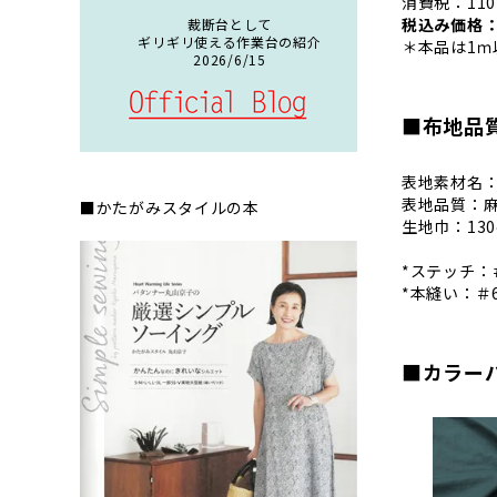
消費税：11
税込み価格：1
裁断台として
ギリギリ使える作業台の紹介
＊本品は1ｍ
2026/6/15
■布地品
表地素材名：
表地品質：麻
■かたがみスタイルの本
生地巾：130
*ステッチ：＃
*本縫い：＃6
■カラー