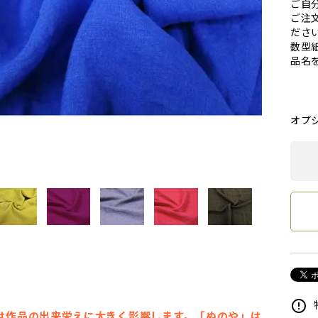
ご自
ご注
ださ
数型
品名
オプ
error_outline
は作品の出来栄えに大きく影響します。「ぬのや」は