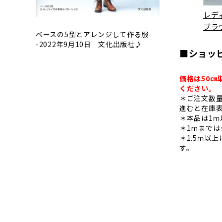
レデ
ブラ
ベースの5型とアレンジして作る服
-2022年9月10日 文化出版社♪
■ショッ
価格は50㎝
ください。
＊ご注文数
進むと在庫
＊本品は1ｍ
＊1mまで
＊1.5ｍ以
す。