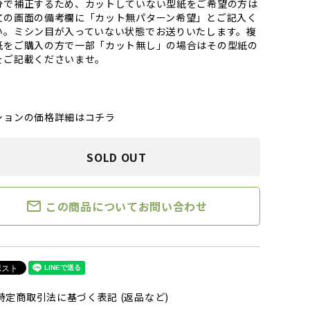
分で補正するため、カットしていない型紙をご希望の方は
文の画面の備考欄に「カット無パターン希望」とご記入く
い。ミシン目が入っていない状態でお送りいたします。複
紙をご購入の方で一部「カット無し」の場合はその型紙の
をご記載くださいませ。
ションの価格詳細はコチラ
SOLD OUT
mail_outline
この商品についてお問い合わせ
特定商取引法に基づく表記 (返品など)