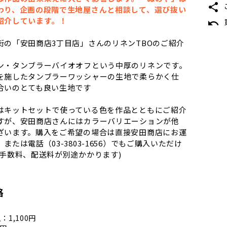
share
わり、企画の段階で生地屋さんと相談して、選び抜い
紹介しています。！
undo
街の「安田商店3丁目店」さんのリネンTBOのご紹介
ン・タンブラーバイオオフという中厚のリネンです。
を施したタンブラーワッシャーの生地で柔らかく仕
合いのとても良い生地です
はキットセットで使っている色を作品とともにご紹介
すが、安田商店さんにはカラーバリエーションが他
ざいます。購入をご希望の場合は直接安田商店にお運
または電話（03-3803-1656）でもご購入いただけ
込手数料、配送料が別途かかります)
格
1,100円