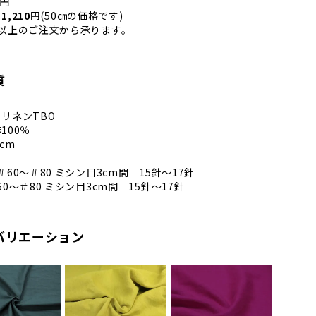
0円
,210円
(50㎝の価格です)
以上のご注文から承ります。
質
リネンTBO
100％
cm
60～＃80 ミシン目3cm間 15針～17針
0～＃80 ミシン目3cm間 15針～17針
バリエーション