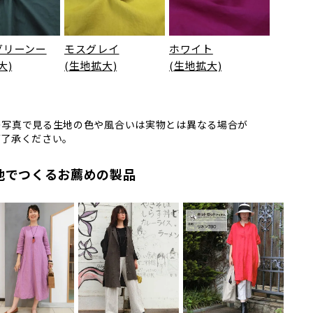
グリーンー
モスグレイ
ホワイト
大)
(生地拡大)
(生地拡大)
の写真で見る生地の色や風合いは実物とは異なる場合が
ご了承ください。
地でつくるお薦めの製品