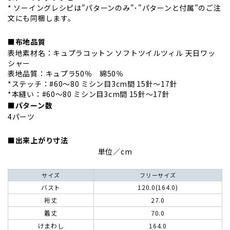
* ソーイングレシピは"パターンのみ"･"パターンと付属"のご注
文にも同梱します。
■布地品質
表地素材名：キュプラコットン ソフトツイルツィル 天日ワッ
シャー
表地品質：キュプラ50％ 綿50％
*ステッチ：#60〜80 ミシン目3cm間 15針～17針
*本縫い：#60〜80 ミシン目3cm間 15針～17針
■パターン数
4パーツ
■出来上がり寸法
単位／cm
サイズ
フリーサイズ
バスト
120.0(164.0)
裄丈
27.0
着丈
70.0
けまわし
164.0