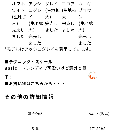
オフホ
アッシ
グレイ
ココア
カーキ
ワイト
ュグレ
(生地拡
(生地拡
ブラウ
(生地拡
イ
大)
大)
ン
大)
(生地拡
完売し
完売し
(生地拡
完売し
大)
ました
ました
大)
ました
完売し
完売し
ました
ました
*モデルはアッシュグレイを着用しています。
■テクニック・スケール
Basic
トレンディで可愛いけど意外と簡
単！
■お買い物はこちらから・・・
その他の詳細情報
販売価格
1,540円(税込)
型番
1713093