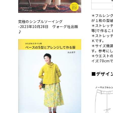
＊フルレン
が１枚の型
究極のシンプルソーイング
＊ストレッ
-2023年10月28日 ヴォーグ社出版
等)で作るこ
♪
＊ストレッ
Ｋです。
＊サイズ微
す。参考に
＊ウエストの
イズ:70cm
■デザイ