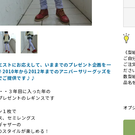
《型
ご自
ご注
エストにお応えして、いままでのプレゼント企画を一
ださ
2010年から2012年までのアニバーサリーグッズを
数型
でご提供です♪♪
品名
・・・３年目に入った年の
プレゼントのレギンスです
オプ
ン１枚で
ス、セミレングス
ギャザーの
のスタイルが楽しめる！