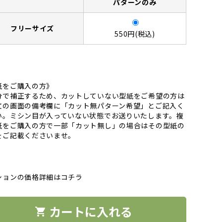
パターンのみ
フリーサイズ
550円(税込)
紙をご購入の方》
分で補正するため、カットしていない型紙をご希望の方は
文の画面の備考欄に「カット無パターン希望」とご記入く
い。ミシン目が入っていない状態でお送りいたします。複
紙をご購入の方で一部「カット無し」の場合はその型紙の
をご記載くださいませ。
ションの価格詳細はコチラ
カートに入れる
shopping_cart