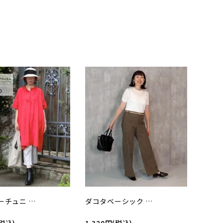
ーチュニ …
ダコタベーシック …