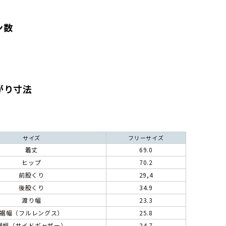
ン数
がり寸法
サイズ
フリーサイズ
着丈
69.0
ヒップ
70.2
前股くり
29,4
後股くり
34.9
渡り幅
23.3
裾幅（フルレングス）
25.8
裾幅（サイドギャザー）
24.7