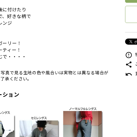
後に付けたり
で、好きな柄で
レンジ
ガーリー！
ーティー！
error_outline
じで・・・・
share
の写真で見る生地の色や風合いは実物とは異なる場合が
undo
ご了承ください。
ーション