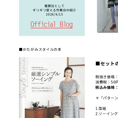
裁断台として
ギリギリ使える作業台の紹介
2026/6/15
■かたがみスタイルの本
■セット
税抜き価格：
消費税：50
税込み価格：
＊「パター
1.型紙
2.ソーイン