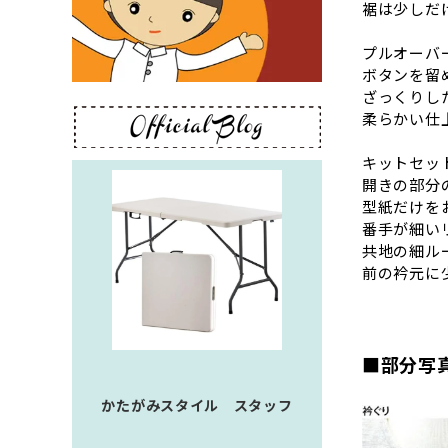
裾は少しだ
プルオーバ
ボタンを留
ざっくりし
柔らかい仕
キットセッ
開きの部分
型紙だけを
番手が細い
共地の細ル
前の衿元に
■部分写
かたがみスタイル スタッフ