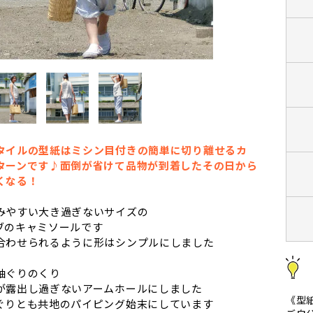
タイルの型紙はミシン目付きの簡単に切り離せるカ
ターンです♪面倒が省けて品物が到着したその日から
くなる！
みやすい大き過ぎないサイズの
ブのキャミソールです
合わせられるように形はシンプルにしました
袖ぐりのくり
が露出し過ぎないアームホールにしました
《型
ぐりとも共地のパイピング始末にしています