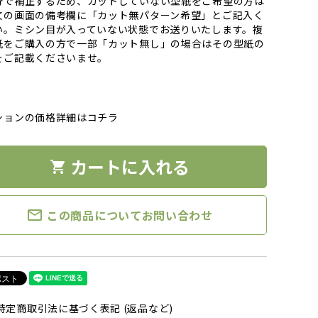
分で補正するため、カットしていない型紙をご希望の方は
文の画面の備考欄に「カット無パターン希望」とご記入く
い。ミシン目が入っていない状態でお送りいたします。複
紙をご購入の方で一部「カット無し」の場合はその型紙の
をご記載くださいませ。
ションの価格詳細はコチラ
カートに入れる
shopping_cart
mail_outline
この商品についてお問い合わせ
特定商取引法に基づく表記 (返品など)