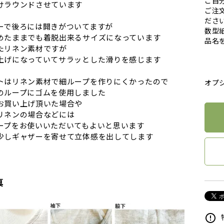
ご自
けラウンドさせています
ご注
ださ
ーで後ろには開きがついてますが
数型
めたままでも着脱出来るサイズになっています
品名
たリネン素材ですが
上げになっていてサラッとした滑りを感じます
トはリネン素材で細ループを作りにくかったので
オプ
のループにゴムを使用しました
お買い上げ頂いた場合や
リネンの場合などには
ープをお使いいただいてもよいと思います
少しギャザーを寄せて立体感を出してします
真
error_outline