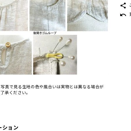
share
undo
の写真で見る生地の色や風合いは実物とは異なる場合が
ご了承ください。
ーション