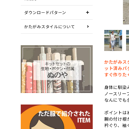
ダウンロードパターン
かたがみスタイルについて
かたがみス
ット済みパ
すぐ作りた
身体に馴染
ノースリー
なんにでも
ポイントは
腕の付け根
衿ぐり、袖