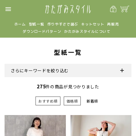
menu
ホーム
型紙一覧
作りやすさで選ぶ
キットセット
再販売
ダウンロードパターン
かたがみスタイルについて
型紙一覧
さらにキーワードを絞り込む
275
件の商品が見つかりました
おすすめ順
価格順
新着順