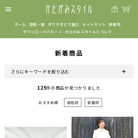
menu
ホーム
型紙一覧
作りやすさで選ぶ
キットセット
再販売
ダウンロードパターン
かたがみスタイルについて
新着商品
さらにキーワードを絞り込む
125
件の商品が見つかりました
おすすめ順
価格順
新着順