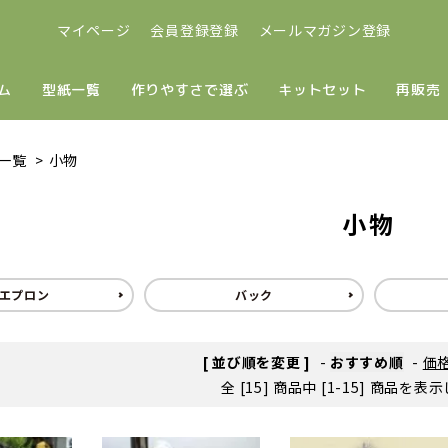
マイページ
会員登録登録
メールマガジン登録
ム
型紙一覧
作りやすさで選ぶ
キットセット
再販売
一覧
>
小物
小物
エプロン
バック
[ 並び順を変更 ]
-
おすすめ順
-
価
全 [15] 商品中 [1-15] 商品を