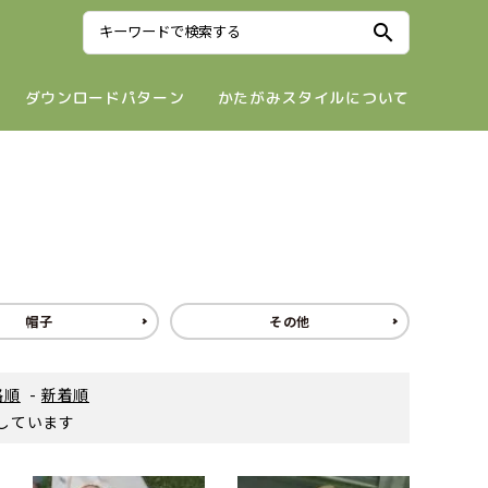
search
ダウンロードパターン
かたがみスタイルについて
帽子
その他
格順
-
新着順
表示しています