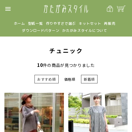
menu
ホーム
型紙一覧
作りやすさで選ぶ
キットセット
再販売
ダウンロードパターン
かたがみスタイルについて
チュニック
10
件の商品が見つかりました
おすすめ順
価格順
新着順